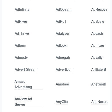
AdInfinity
AdOcean
AdRecover
AdRiver
AdRoll
AdScale
AdThrive
Adalyser
Adcash
Adform
Adloox
Admixer
Admo.tv
Adnegah
Advally
Advert Stream
Adverticum
Affiliate B
Amazon
Amobee
Anetwork
Advertising
Aniview Ad
AnyClip
AppNexus
Server