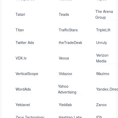
The Arena
Tatari
Teads
Group
Titan
TrafficStars
TripleLift
Twitter Ads
theTradeDesk
Unruly
Verizon
VDX.tv
Veoxa
Media
VerticalScope
Vidazoo
Wazimo
Yahoo
WordAds
Yandex.Direc
Advertising
Yektanet
Yieldlab
Zanox
Zeus Technology
Hashtag Labs
ID5