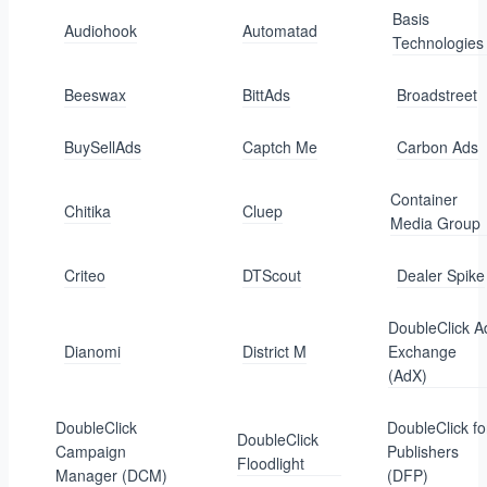
Basis
Audiohook
Automatad
Technologies
Beeswax
BittAds
Broadstreet
BuySellAds
Captch Me
Carbon Ads
Container
Chitika
Cluep
Media Group
Criteo
DTScout
Dealer Spike
DoubleClick A
Dianomi
District M
Exchange
(AdX)
DoubleClick
DoubleClick fo
DoubleClick
Campaign
Publishers
Floodlight
Manager (DCM)
(DFP)