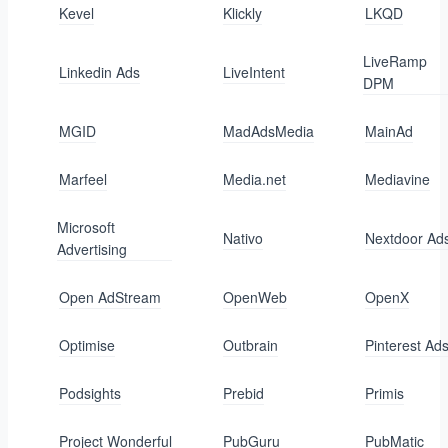
Kevel
Klickly
LKQD
LiveRamp
Linkedin Ads
LiveIntent
DPM
MGID
MadAdsMedia
MainAd
Marfeel
Media.net
Mediavine
Microsoft
Nativo
Nextdoor Ad
Advertising
Open AdStream
OpenWeb
OpenX
Optimise
Outbrain
Pinterest Ad
Podsights
Prebid
Primis
Project Wonderful
PubGuru
PubMatic