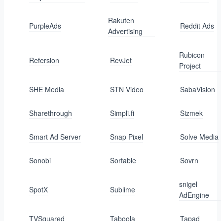
Rakuten
PurpleAds
Reddit Ads
Advertising
Rubicon
Refersion
RevJet
Project
SHE Media
STN Video
SabaVision
Sharethrough
Simpli.fi
Sizmek
Smart Ad Server
Snap Pixel
Solve Media
Sonobi
Sortable
Sovrn
snigel
SpotX
Sublime
AdEngine
TVSquared
Taboola
Tapad