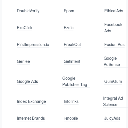
DoubleVerify
Epom
EthicalAds
Facebook
ExoClick
Ezoic
Ads
FirstImpression.io
FreakOut
Fusion Ads
Google
Geniee
Getintent
AdSense
Google
Google Ads
GumGum
Publisher Tag
Integral Ad
Index Exchange
Infolinks
Science
Internet Brands
i-mobile
JuicyAds