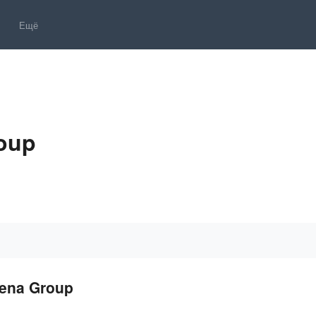
Ещё
oup
ena Group