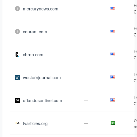
Н
mercurynews.com
—
С
Н
courant.com
—
С
Н
chron.com
—
С
Н
westernjournal.com
—
С
Н
orlandosentinel.com
—
С
И
tvarticles.org
—
р