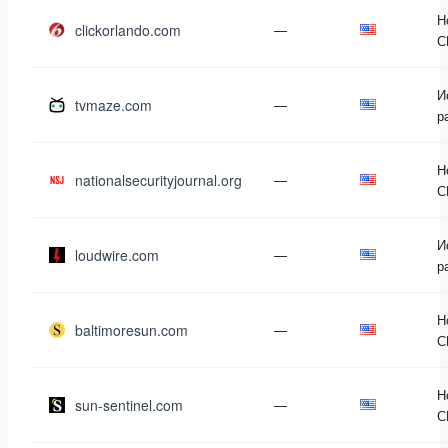
Н
clickorlando.com
—
С
И
tvmaze.com
—
р
Н
nationalsecurityjournal.org
—
С
И
loudwire.com
—
р
Н
baltimoresun.com
—
С
Н
sun-sentinel.com
—
С