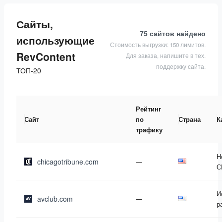
Сайты,
75 сайтов
найдено
использующие
Стоимость выгрузки: 150 лимитов.
RevContent
Для заказа, напишите в тех.
поддержку сайта.
ТОП-20
Рейтинг
Сайт
по
Страна
К
трафику
Н
chicagotribune.com
—
С
И
avclub.com
—
р