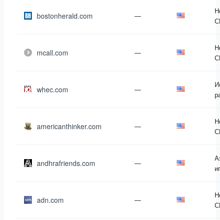
Н
bostonherald.com
—
С
Н
mcall.com
—
С
И
whec.com
—
р
Н
americanthinker.com
—
С
А
andhrafriends.com
—
и
Н
adn.com
—
С