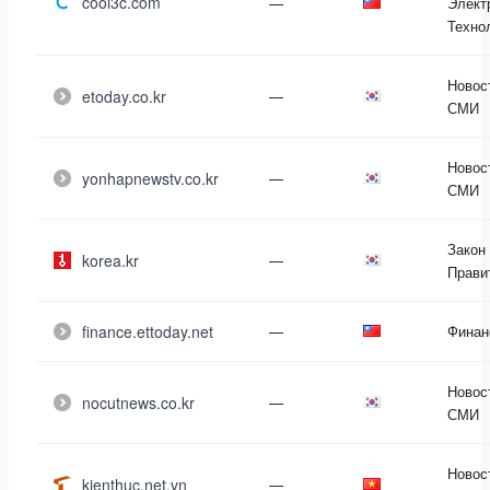
cool3c.com
—
Элект
Техно
Новос
etoday.co.kr
—
СМИ
Новос
yonhapnewstv.co.kr
—
СМИ
Закон
korea.kr
—
Прави
finance.ettoday.net
—
Финан
Новос
nocutnews.co.kr
—
СМИ
Новос
kienthuc.net.vn
—