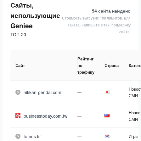
Сайты,
54 сайта
найдено
использующие
Стоимость выгрузки: 108 лимитов. Для
Geniee
заказа, напишите в тех. поддержку
сайта.
ТОП-20
Рейтинг
Сайт
по
Страна
Катег
трафику
Новос
nikkan-gendai.com
—
СМИ
Новос
businesstoday.com.tw
—
СМИ
fomos.kr
—
Игры