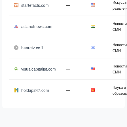
Искусст
startefacts.com
—
развлеч
Новости
asianetnews.com
—
СМИ
Новости
haaretz.co.il
—
СМИ
Новости
visualcapitalist.com
—
СМИ
Наука и
hoidap247.com
—
образов