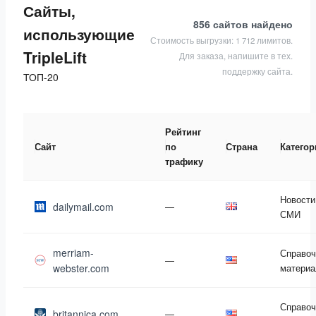
Сайты,
856 сайтов
найдено
использующие
Стоимость выгрузки: 1 712 лимитов.
TripleLift
Для заказа, напишите в тех.
поддержку сайта.
ТОП-20
Рейтинг
Сайт
по
Страна
Категор
трафику
Новости
dailymail.com
—
СМИ
merriam-
Справо
—
webster.com
матери
Справо
britannica.com
—