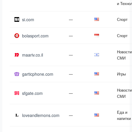
и Техно
si.com
—
Спорт
bolasport.com
—
Спорт
Новости
maariv.co.il
—
СМИ
garticphone.com
—
Игры
Новости
sfgate.com
—
СМИ
Еда и
loveandlemons.com
—
напитки