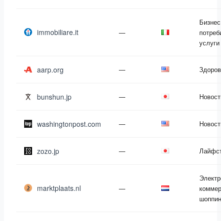
Бизнес
immobiliare.it
—
потреб
услуги
aarp.org
—
Здоров
bunshun.jp
—
Новост
washingtonpost.com
—
Новост
zozo.jp
—
Лайфс
Электр
marktplaats.nl
—
коммер
шоппин