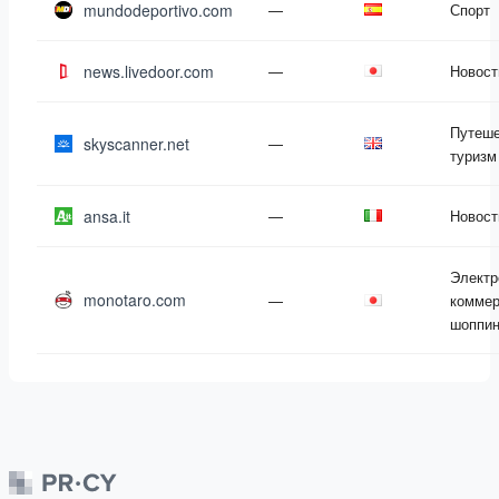
mundodeportivo.com
—
Спорт
news.livedoor.com
—
Новост
Путеше
skyscanner.net
—
туризм
ansa.it
—
Новост
Электр
monotaro.com
—
коммер
шоппин