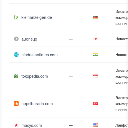
Электр
kleinanzeigen.de
—
коммер
шоппин
auone.jp
—
Новост
hindustantimes.com
—
Новост
Электр
tokopedia.com
—
коммер
шоппин
Электр
hepsiburada.com
—
коммер
шоппин
macys.com
—
Лайфс