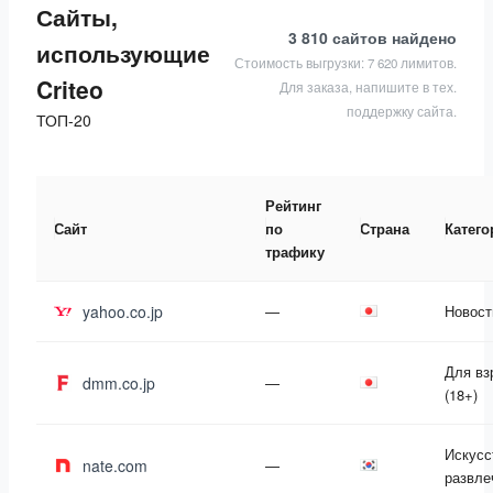
Сайты,
3 810 сайтов
найдено
использующие
Стоимость выгрузки: 7 620 лимитов.
Criteo
Для заказа, напишите в тех.
поддержку сайта.
ТОП-20
Рейтинг
Сайт
по
Страна
Катего
трафику
yahoo.co.jp
—
Новост
Для вз
dmm.co.jp
—
(18+)
Искусс
nate.com
—
развле