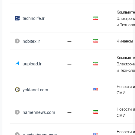
Компьюте
technolife.ir
—
Электрон
и Техноло
nobitex.ir
—
Финансы
Компьюте
uupload.ir
—
Электрон
и Техноло
Новости и
yektanet.com
—
СМИ
Новости и
namehnews.com
—
СМИ
Новости и
e-estekhdam.com
—