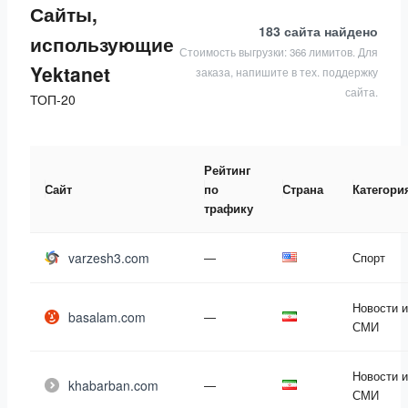
Сайты,
183 сайта
найдено
использующие
Стоимость выгрузки: 366 лимитов. Для
Yektanet
заказа, напишите в тех. поддержку
сайта.
ТОП-20
Рейтинг
Сайт
по
Страна
Категори
трафику
varzesh3.com
—
Спорт
Новости и
basalam.com
—
СМИ
Новости и
khabarban.com
—
СМИ