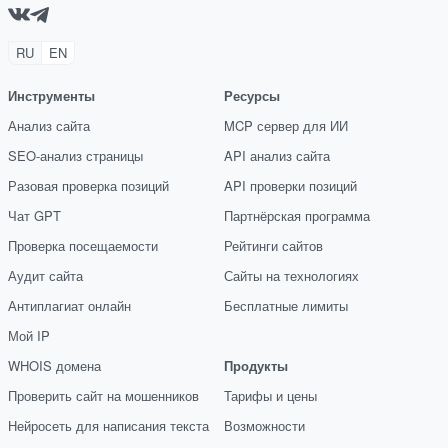
RU
EN
Инструменты
Ресурсы
Анализ сайта
MCP сервер для ИИ
SEO-анализ страницы
API анализ сайта
Разовая проверка позиций
API проверки позиций
Чат GPT
Партнёрская программа
Проверка посещаемости
Рейтинги сайтов
Аудит сайта
Сайты на технологиях
Антиплагиат онлайн
Бесплатные лимиты
Мой IP
WHOIS домена
Продукты
Проверить сайт на мошенников
Тарифы и цены
Нейросеть для написания текста
Возможности