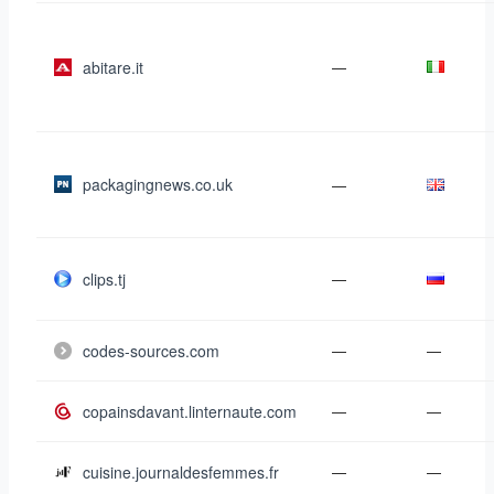
abitare.it
—
packagingnews.co.uk
—
clips.tj
—
codes-sources.com
—
—
copainsdavant.linternaute.com
—
—
cuisine.journaldesfemmes.fr
—
—