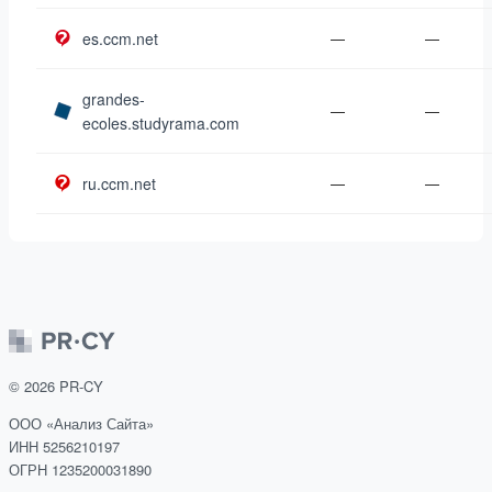
es.ccm.net
—
—
grandes-
—
—
ecoles.studyrama.com
ru.ccm.net
—
—
©
2026
PR-CY
ООО «Анализ Сайта»
ИНН 5256210197
ОГРН 1235200031890