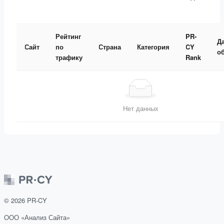
Рейтинг
PR-
Д
Сайт
по
Страна
Категория
CY
о
трафику
Rank
Нет данных
©
2026
PR-CY
ООО «Анализ Сайта»