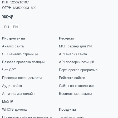
ИНН 5256210197
ОГРН 1235200031890
RU
EN
Инструменты
Ресурсы
Анализ сайта
MCP сервер для ИИ
SEO-анализ страницы
API анализ сайта
Разовая проверка позиций
API проверки позиций
Чат GPT
Партнёрская программа
Проверка посещаемости
Рейтинги сайтов
Аудит сайта
Сайты на технологиях
Антиплагиат онлайн
Бесплатные лимиты
Мой IP
WHOIS домена
Продукты
Проверить сайт на мошенников
Тарифы и цены