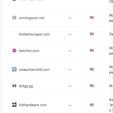
С
Ис
comingsoon.net
—
ра
thefashionspot.com
—
Л
Ис
betches.com
—
ра
Ис
newschannel9.com
—
ра
dotgg.gg
—
Иг
Ко
hothardware.com
—
Эл
и 