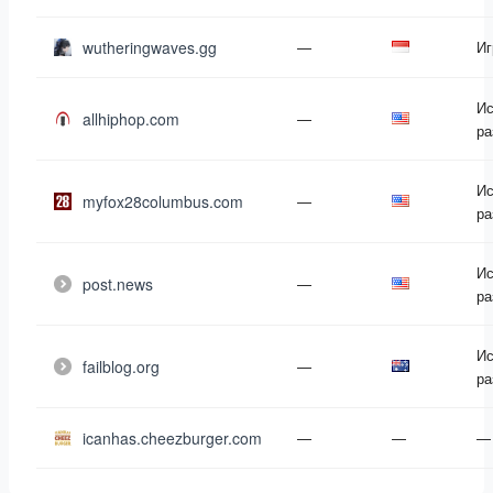
wutheringwaves.gg
—
Иг
Ис
allhiphop.com
—
ра
Ис
myfox28columbus.com
—
ра
Ис
post.news
—
ра
Ис
failblog.org
—
ра
icanhas.cheezburger.com
—
—
—