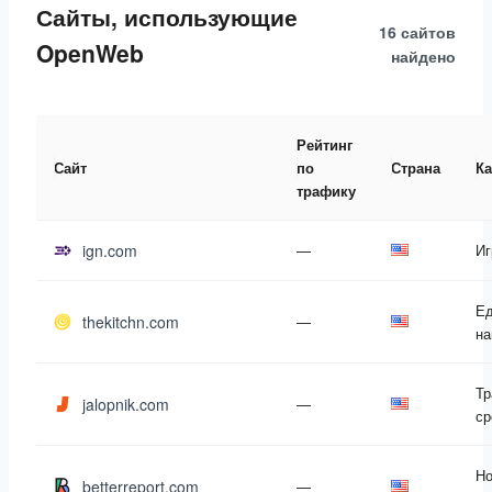
Сайты, использующие
16 сайтов
OpenWeb
найдено
Рейтинг
Сайт
по
Страна
Ка
трафику
ign.com
—
Иг
Ед
thekitchn.com
—
на
Тр
jalopnik.com
—
ср
Но
betterreport.com
—