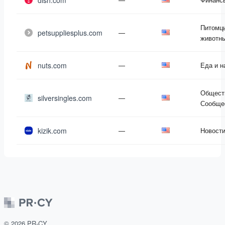
dish.com
Питомц
petsuppliesplus.com
—
животн
nuts.com
—
Еда и н
Общест
silversingles.com
—
Сообще
kizik.com
—
Новост
©
2026
PR-CY