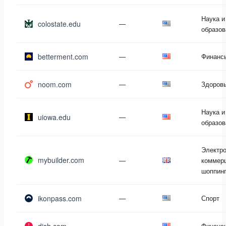
Наука и
colostate.edu
—
образов
betterment.com
—
Финанс
noom.com
—
Здоров
Наука и
uiowa.edu
—
образов
Электр
mybuilder.com
—
коммерц
шоппин
ikonpass.com
—
Спорт
—
Финанс