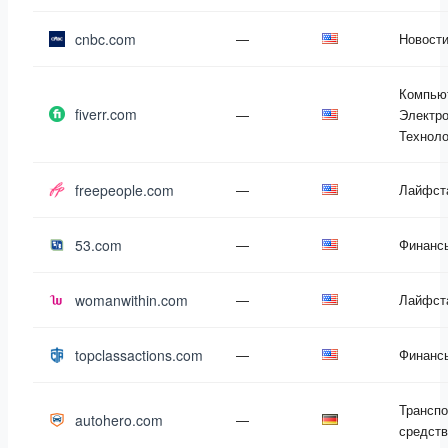
cnbc.com
—
Новост
Компью
fiverr.com
—
Электро
Техноло
freepeople.com
—
Лайфст
53.com
—
Финанс
womanwithin.com
—
Лайфст
topclassactions.com
—
Финанс
Трансп
autohero.com
—
средств