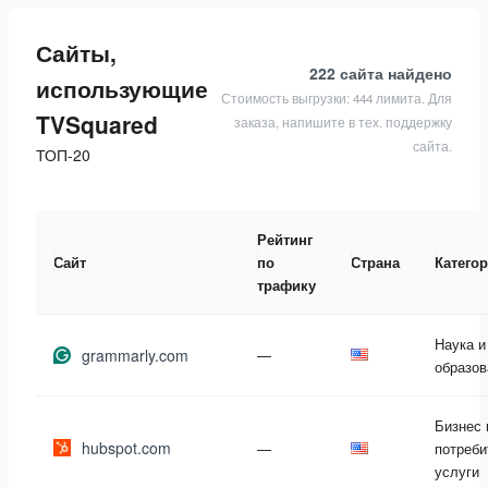
Сайты,
222 сайта
найдено
использующие
Стоимость выгрузки: 444 лимита. Для
TVSquared
заказа, напишите в тех. поддержку
сайта.
ТОП-20
Рейтинг
Сайт
по
Страна
Катего
трафику
Наука и
grammarly.com
—
образов
Бизнес 
hubspot.com
—
потреби
услуги