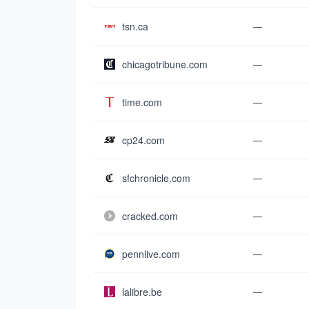
tsn.ca
—
chicagotribune.com
—
time.com
—
cp24.com
—
sfchronicle.com
—
cracked.com
—
pennlive.com
—
lalibre.be
—