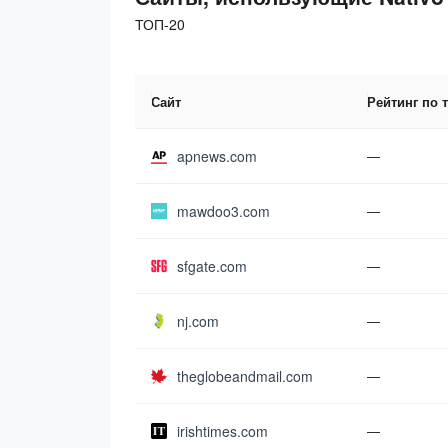
ТОП-20
Сайт
Рейтинг по 
apnews.com
—
mawdoo3.com
—
sfgate.com
—
nj.com
—
theglobeandmail.com
—
irishtimes.com
—