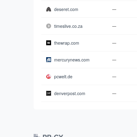
deseret.com
—
timeslive.co.za
—
thewrap.com
—
mercurynews.com
—
pcwelt.de
—
denverpost.com
—