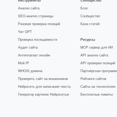
Инструменты
Сообщество
Анализ сайта
Блог
SEO-анализ страницы
Сообщество
Разовая проверка позиций
База статей
Чат GPT
Проверка посещаемости
Ресурсы
Аудит сайта
MCP сервер для ИИ
Антиплагиат онлайн
API анализ сайта
Мой IP
API проверки позиций
WHOIS домена
Партнёрская программ
Проверить сайт на мошенников
Рейтинги сайтов
Нейросеть для написания текста
Сайты на технологиях
Генератор картинок Нейросетью
Бесплатные лимиты