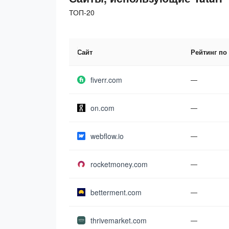
ТОП-20
Сайт
Рейтинг по
fiverr.com
—
on.com
—
webflow.io
—
rocketmoney.com
—
betterment.com
—
thrivemarket.com
—