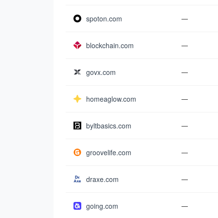
spoton.com
—
blockchain.com
—
govx.com
—
homeaglow.com
—
byltbasics.com
—
groovelife.com
—
draxe.com
—
going.com
—