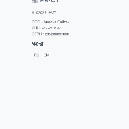
©
2026
PR-CY
ООО «Анализ Сайта»
ИНН 5256210197
ОГРН 1235200031890
RU
EN