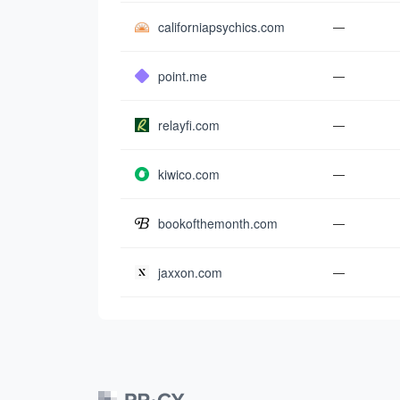
californiapsychics.com
—
point.me
—
relayfi.com
—
kiwico.com
—
bookofthemonth.com
—
jaxxon.com
—