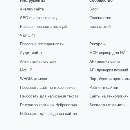
Инструменты
Сообщество
Анализ сайта
Блог
SEO-анализ страницы
Сообщество
Разовая проверка позиций
База статей
Чат GPT
Проверка посещаемости
Ресурсы
Аудит сайта
MCP сервер для ИИ
Антиплагиат онлайн
API анализ сайта
Мой IP
API проверки позиций
WHOIS домена
Партнёрская программ
Проверить сайт на мошенников
Рейтинги сайтов
Нейросеть для написания текста
Сайты на технологиях
Генератор картинок Нейросетью
Бесплатные лимиты
Нейросеть для создания сайтов