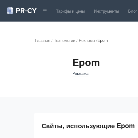
Тарифы и цены
Инструменты
Блог
Главная
/
Технологии
/
Реклама
/
Epom
Epom
Реклама
Сайты, использующие Epom