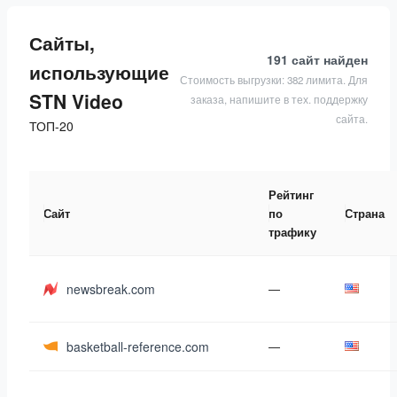
Сайты,
191 сайт
найден
использующие
Стоимость выгрузки: 382 лимита. Для
STN Video
заказа, напишите в тех. поддержку
сайта.
ТОП-20
Рейтинг
Сайт
по
Страна
трафику
newsbreak.com
—
basketball-reference.com
—