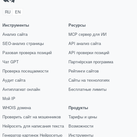
RU
EN
Инструменты
Ресурсы
Анализ сайта
MCP сервер для ИИ
SEO-анализ страницы
API анализ сайта
Разовая проверка позиций
API проверки позиций
Чат GPT
Партнёрская программа
Проверка посещаемости
Рейтинги сайтов
Аудит сайта
Сайты на технологиях
Антиплагиат онлайн
Бесплатные лимиты
Мой IP
WHOIS домена
Продукты
Проверить сайт на мошенников
Тарифы и цены
Нейросеть для написания текста
Возможности
Генератор картинок Нейросетью
Инструменты