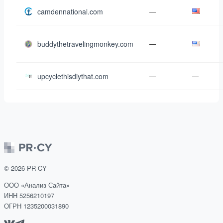
camdennational.com
—
buddythetravelingmonkey.com
—
upcyclethisdiythat.com
—
—
©
2026
PR-CY
ООО «Анализ Сайта»
ИНН 5256210197
ОГРН 1235200031890