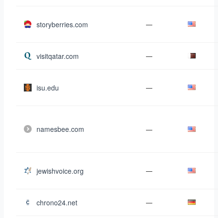
storyberries.com
—
visitqatar.com
—
isu.edu
—
namesbee.com
—
jewishvoice.org
—
chrono24.net
—