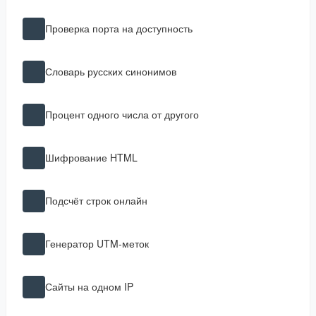
Проверка порта на доступность
Словарь русских синонимов
Процент одного числа от другого
Шифрование HTML
Подсчёт строк онлайн
Генератор UTM-меток
Сайты на одном IP