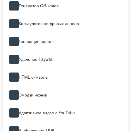
Генератор QR-кодов
Калькулятор цифровых данных
Генерация пароля
Удаление Paywall
HTML символы
Эмодзи иконки
Адаптивное видео с YouTube
Шифрование MD5