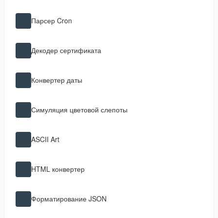
Парсер Cron
Декодер сертификата
Конвертер даты
Симуляция цветовой слепоты
ASCII Art
HTML конвертер
Форматирование JSON