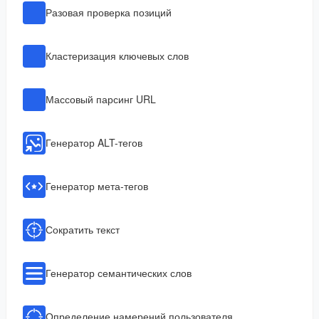
Разовая проверка позиций
Кластеризация ключевых слов
Массовый парсинг URL
Генератор ALT-тегов
Генератор мета-тегов
Сократить текст
Генератор семантических слов
Определение намерений пользователя