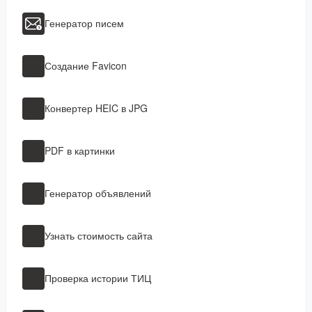
Генератор писем
Создание Favicon
Конвертер HEIC в JPG
PDF в картинки
Генератор объявлений
Узнать стоимость сайта
Проверка истории ТИЦ