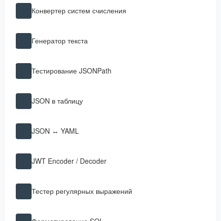
Конвертер систем счисления
Генератор текста
Тестирование JSONPath
JSON в таблицу
JSON ↔ YAML
JWT Encoder / Decoder
Тестер регулярных выражений
Форматирование SQL