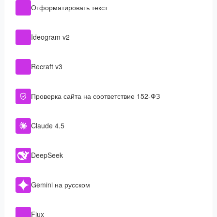
Отформатировать текст
Ideogram v2
Recraft v3
Проверка сайта на соответствие 152-ФЗ
Claude 4.5
DeepSeek
Gemini на русском
Flux