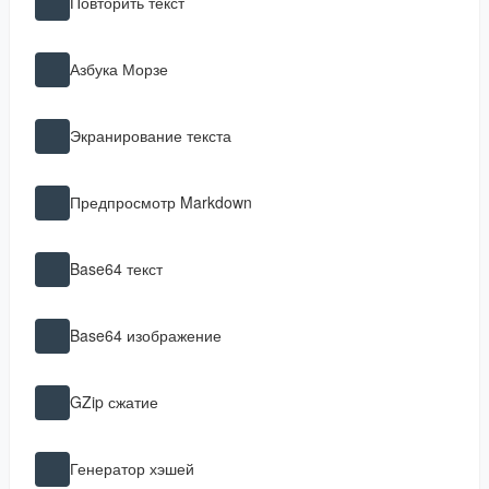
Повторить текст
Азбука Морзе
Экранирование текста
Предпросмотр Markdown
Base64 текст
Base64 изображение
GZip сжатие
Генератор хэшей