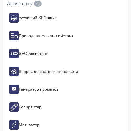
Ассистенты
13
Уставший SEOшник
Преподаватель английского
SEO-ассистент
Вопрос по картинке нейросети
Генератор промптов
Копирайтер
Мотиватор