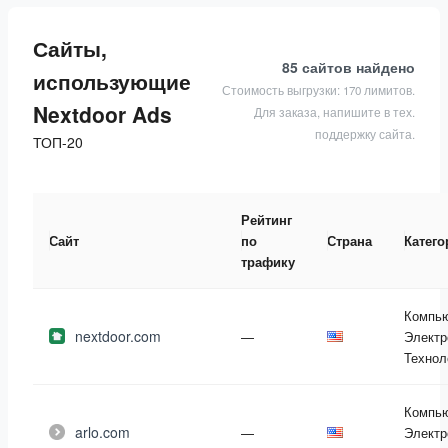
Сайты,
85 сайтов
найдено
использующие
Стоимость выгрузки: 170 лимитов.
Nextdoor Ads
Для заказа, напишите в тех.
поддержку сайта.
ТОП-20
Рейтинг
Сайт
по
Страна
Катего
трафику
Компь
nextdoor.com
—
Электр
Технол
Компь
arlo.com
—
Электр