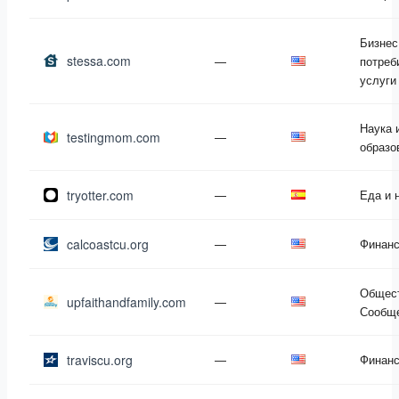
Бизнес
stessa.com
—
потреб
услуги
Наука 
testingmom.com
—
образо
tryotter.com
—
Еда и 
calcoastcu.org
—
Финан
Общест
upfaithandfamily.com
—
Сообщ
traviscu.org
—
Финан