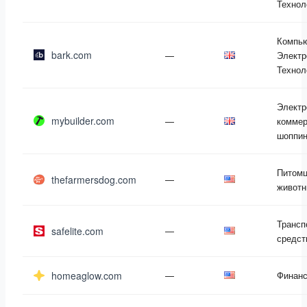
Технол
Компь
bark.com
—
Электр
Технол
Электр
mybuilder.com
—
коммер
шоппин
Питомц
thefarmersdog.com
—
живот
Трансп
safelite.com
—
средст
homeaglow.com
—
Финан