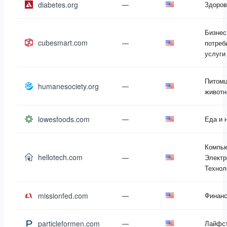
diabetes.org
—
Здоров
Бизнес
cubesmart.com
—
потреб
услуги
Питомц
humanesociety.org
—
живот
lowesfoods.com
—
Еда и 
Компь
hellotech.com
—
Электр
Технол
missionfed.com
—
Финан
particleformen.com
—
Лайфс