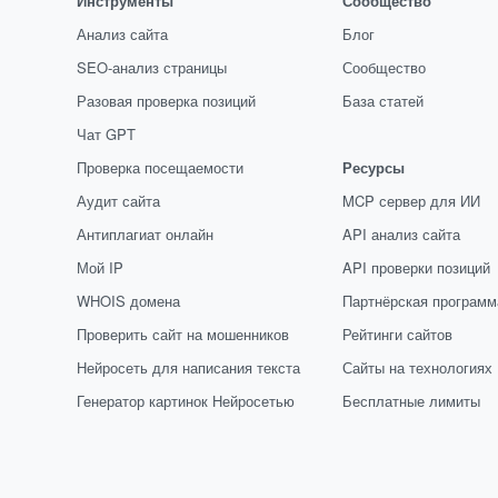
Инструменты
Сообщество
Анализ сайта
Блог
SEO-анализ страницы
Сообщество
Разовая проверка позиций
База статей
Чат GPT
Проверка посещаемости
Ресурсы
Аудит сайта
MCP сервер для ИИ
Антиплагиат онлайн
API анализ сайта
Мой IP
API проверки позиций
WHOIS домена
Партнёрская программ
Проверить сайт на мошенников
Рейтинги сайтов
Нейросеть для написания текста
Сайты на технологиях
Генератор картинок Нейросетью
Бесплатные лимиты