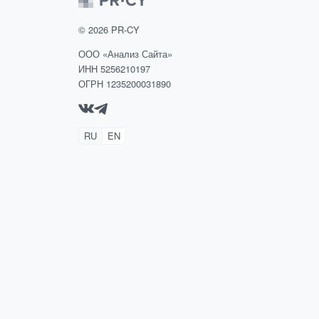
©
2026
PR-CY
ООО «Анализ Сайта»
ИНН 5256210197
ОГРН 1235200031890
RU
EN