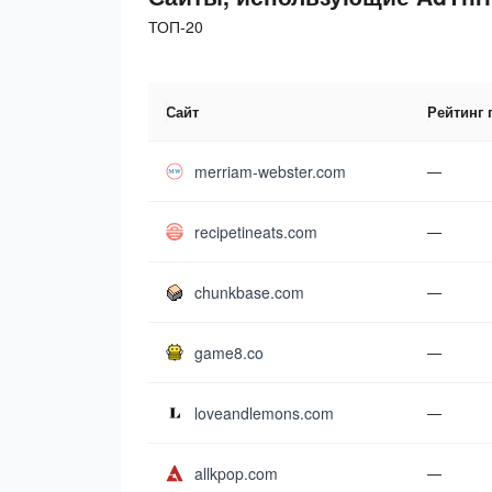
ТОП-20
Сайт
Рейтинг 
merriam-webster.com
—
recipetineats.com
—
chunkbase.com
—
game8.co
—
loveandlemons.com
—
allkpop.com
—