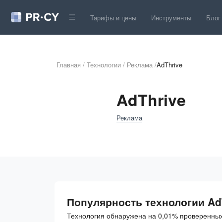
Тарифы и цены
Инструменты
Блог
Главная
/
Технологии
/
Реклама
/
AdThrive
AdThrive
Реклама
Популярность технологии Ad
Технология обнаружена на 0,01% проверенных