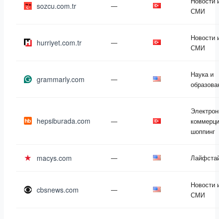
Новости 
sozcu.com.tr
—
СМИ
Новости 
hurriyet.com.tr
—
СМИ
Наука и
grammarly.com
—
образова
Электрон
hepsiburada.com
—
коммерци
шоппинг
macys.com
—
Лайфста
Новости 
cbsnews.com
—
СМИ