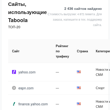
Сайты,
2 436 сайтов
найдено
использующие
Стоимость выгрузки: 4 872 лимита. Для
Taboola
заказа, напишите в тех. поддержку
сайта.
ТОП-20
Рейтинг
Сайт
по
Страна
Категори
трафику
Новости 
yahoo.com
—
СМИ
espn.com
—
Спорт
Новости 
finance.yahoo.com
—
СМИ