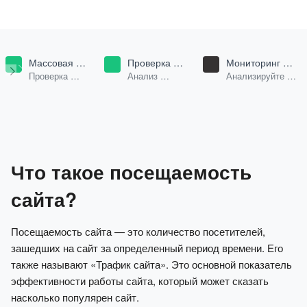
Массовая
Проверка
Мониторинг
проверка
посещаемости
бренда в Google
Проверка
Анализ
Анализируйте
доменов
AI & ChatGPT
трафика и SEO
посещаемости и
ИИ-ответы в
параметров для
источников
поисковой
списка доменов.
трафика.
выдаче Google и
Yandex для
ваших ключевых
слов.
Что такое посещаемость
сайта?
Посещаемость сайта — это количество посетителей,
зашедших на сайт за определенный период времени. Его
также называют «Трафик сайта». Это основной показатель
эффективности работы сайта, который может сказать
насколько популярен сайт.