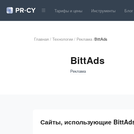
Тарифы и цены
Инструменты
Блог
Главная
/
Технологии
/
Реклама
/
BittAds
BittAds
Реклама
Сайты, использующие BittAd