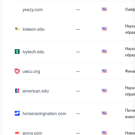
yeezy.com
—
Лайф
Наук
towson.edu
—
обра
Наук
ivytech.edu
—
обра
uwcu.org
—
Фина
Наук
american.edu
—
обра
Пито
horseracingnation.com
—
живо
amny.com
—
Ново