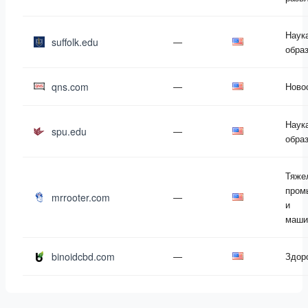
Наук
suffolk.edu
—
обра
qns.com
—
Ново
Наук
spu.edu
—
обра
Тяже
пром
mrrooter.com
—
и
маши
binoidcbd.com
—
Здор