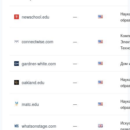
Наук
newschool.edu
—
обра
Комп
connectwise.com
—
Элек
Техн
gardner-white.com
—
Дом 
Наук
oakland.edu
—
обра
Наук
matc.edu
—
обра
Иску
whatsonstage.com
—
разв