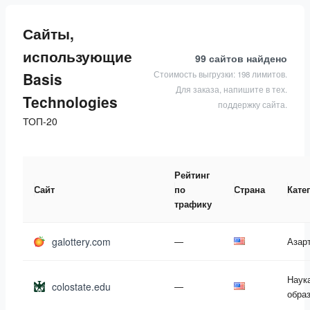
Сайты,
использующие
99 сайтов
найдено
Стоимость выгрузки: 198 лимитов.
Basis
Для заказа, напишите в тех.
Technologies
поддержку сайта.
ТОП-20
Рейтинг
Сайт
по
Страна
Кате
трафику
galottery.com
—
Азар
Наук
colostate.edu
—
обра