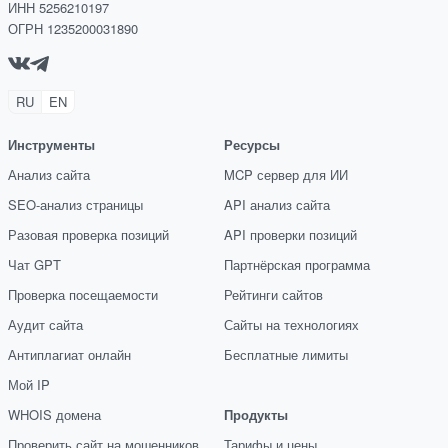
ИНН 5256210197
ОГРН 1235200031890
RU
EN
Инструменты
Ресурсы
Анализ сайта
MCP сервер для ИИ
SEO-анализ страницы
API анализ сайта
Разовая проверка позиций
API проверки позиций
Чат GPT
Партнёрская программа
Проверка посещаемости
Рейтинги сайтов
Аудит сайта
Сайты на технологиях
Антиплагиат онлайн
Бесплатные лимиты
Мой IP
WHOIS домена
Продукты
Проверить сайт на мошенников
Тарифы и цены