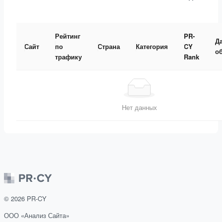
Рейтинг
PR-
Д
Сайт
по
Страна
Категория
CY
о
трафику
Rank
Нет данных
©
2026
PR-CY
ООО «Анализ Сайта»