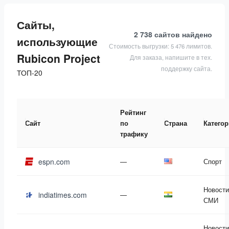
Сайты,
2 738 сайтов
найдено
использующие
Стоимость выгрузки: 5 476 лимитов.
Rubicon Project
Для заказа, напишите в тех.
поддержку сайта.
ТОП-20
Рейтинг
Сайт
по
Страна
Катего
трафику
espn.com
—
Спорт
Новости
indiatimes.com
—
СМИ
Новости