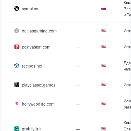
Ком
symbl.cc
—
Эле
и Т
deltiasgaming.com
—
Игр
pcinvasion.com
—
Игр
Еда
recipes.net
—
нап
playclassic.games
—
Игр
Иск
hollywoodlife.com
—
раз
Ком
grabify.link
—
Эле