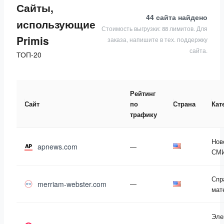
Сайты,
44 сайта
найдено
использующие
Стоимость выгрузки: 88 лимитов. Для
Primis
заказа, напишите в тех. поддержку
сайта.
ТОП-20
Рейтинг
Сайт
по
Страна
Кат
трафику
Нов
apnews.com
—
СМ
Спр
merriam-webster.com
—
мат
Эле