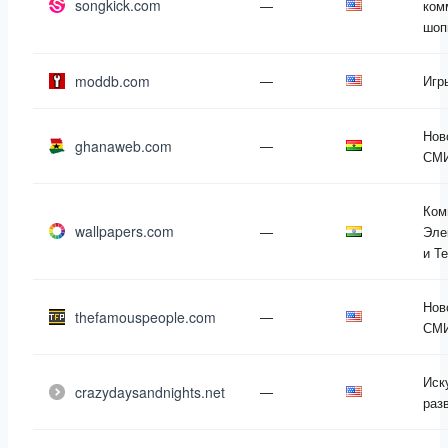
songkick.com
—
ком
шоп
moddb.com
—
Игр
Нов
ghanaweb.com
—
СМ
Ком
wallpapers.com
—
Эле
и Т
Нов
thefamouspeople.com
—
СМ
Иск
crazydaysandnights.net
—
раз