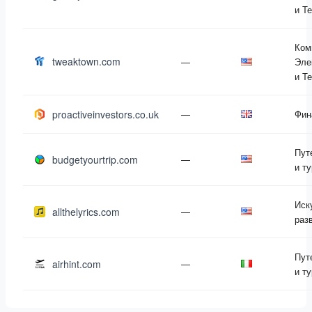
и Т
Ком
tweaktown.com
—
Эле
и Т
proactiveinvestors.co.uk
—
Фин
Пут
budgetyourtrip.com
—
и т
Иск
allthelyrics.com
—
раз
Пут
airhint.com
—
и т