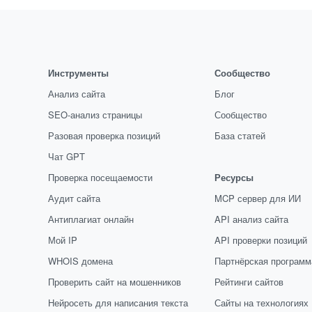
Инструменты
Сообщество
Анализ сайта
Блог
SEO-анализ страницы
Сообщество
Разовая проверка позиций
База статей
Чат GPT
Проверка посещаемости
Ресурсы
Аудит сайта
MCP сервер для ИИ
Антиплагиат онлайн
API анализ сайта
Мой IP
API проверки позиций
WHOIS домена
Партнёрская программ
Проверить сайт на мошенников
Рейтинги сайтов
Нейросеть для написания текста
Сайты на технологиях