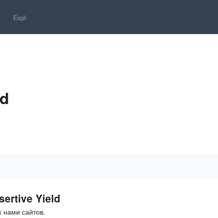
Ещё
ld
ertive Yield
 нами сайтов.