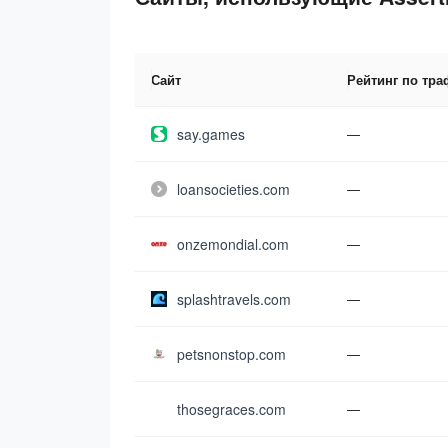
Сайт
Рейтинг по тра
say.games
—
loansocieties.com
—
onzemondial.com
—
splashtravels.com
—
petsnonstop.com
—
thosegraces.com
—