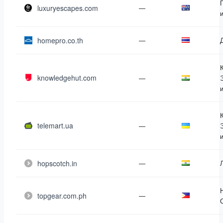
luxuryescapes.com
—
homepro.co.th
—
knowledgehut.com
—
telemart.ua
—
hopscotch.in
—
topgear.com.ph
—