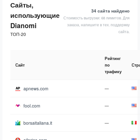
Сайты,
34 сайта
найдено
использующие
Стоимость выгрузки: 68 лимитов. Для
Dianomi
заказа, напишите в тех. поддержку
сайта.
ТОП-20
Рейтинг
Сайт
по
Стр
трафику
apnews.com
—
fool.com
—
borsaitaliana.it
—
—