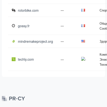
rotorbike.com
—
Спор
Обще
gossy.fr
—
Сооб
mindremakeproject.org
—
Здор
Комп
techly.com
—
Элек
Техн