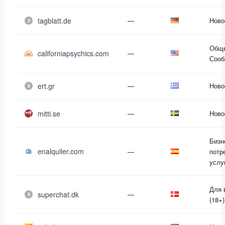
tagblatt.de
—
Ново
Обще
californiapsychics.com
—
Сооб
ert.gr
—
Ново
mitti.se
—
Ново
Бизн
enalquiler.com
—
потр
услу
Для 
superchat.dk
—
(18+)