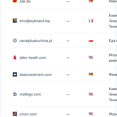
zak.de
—
Ново
Комп
emojikeyboard.top
—
Элек
Техн
canalpluskuchnia.pl
—
Еда 
Иску
allen-heath.com
—
разв
dasinvestment.com
—
Фина
Комп
maltego.com
—
Элек
Техн
cmon.com
—
Игры