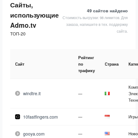
Сайты,
49 сайтов
найдено
использующие
Стоимость выгрузки: 98 лимитов. Для
Admo.tv
заказа, напишите в тех. поддержку
сайта.
ТОП-20
Рейтинг
Сайт
по
Страна
Кате
трафику
Комп
windtre.it
—
Элек
Техн
10fastfingers.com
—
Игры
gooya.com
—
Ново