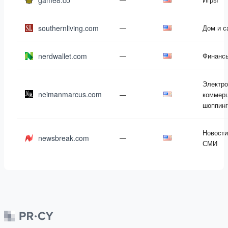
game8.co
southernliving.com
—
Дом и с
nerdwallet.com
—
Финанс
Электро
neimanmarcus.com
—
коммерц
шоппинг
Новости
newsbreak.com
—
СМИ