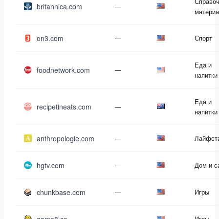
Справо
britannica.com
—
матери
on3.com
—
Спорт
Еда и
foodnetwork.com
—
напитки
Еда и
recipetineats.com
—
напитки
anthropologie.com
—
Лайфст
hgtv.com
—
Дом и с
chunkbase.com
—
Игры
—
Игры