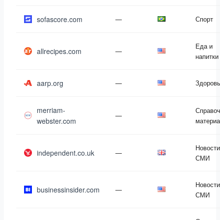
sofascore.com
—
Спорт
Еда и
allrecipes.com
—
напитки
aarp.org
—
Здоров
merriam-
Справо
—
webster.com
матери
Новости
independent.co.uk
—
СМИ
Новости
businessinsider.com
—
СМИ