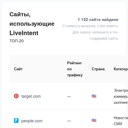
Сайты,
1 122 сайта
найдено
использующие
Стоимость выгрузки: 2 244 лимита.
LiveIntent
Для заказа, напишите в тех.
поддержку сайта.
ТОП-20
Рейтинг
Сайт
по
Страна
Катего
трафику
Электро
target.com
—
коммерц
шоппинг
Новости
people.com
—
СМИ