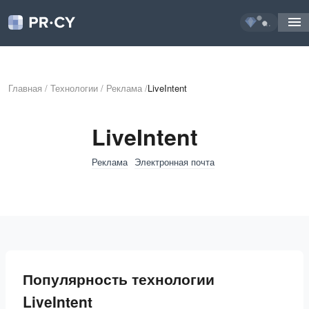
...
Главная
/
Технологии
/
Реклама
/
LiveIntent
LiveIntent
Реклама
Электронная почта
Популярность технологии
LiveIntent