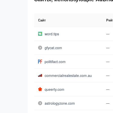
Сайт
Рей
word.tips
—
gfycat.com
—
politifact.com
—
commercialrealestate.com.au
—
queerty.com
—
astrologyzone.com
—