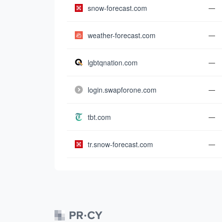
snow-forecast.com
—
weather-forecast.com
—
lgbtqnation.com
—
login.swapforone.com
—
tbt.com
—
tr.snow-forecast.com
—