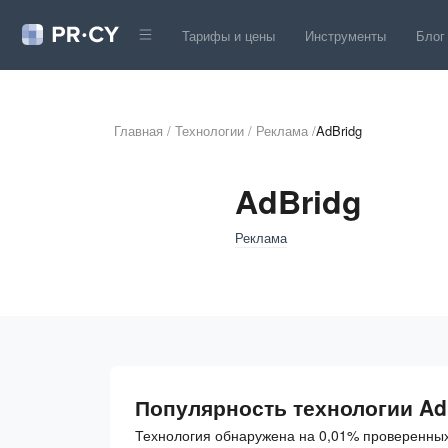
Тарифы и цены
Инструменты
Блог
Главная
/
Технологии
/
Реклама
/
AdBridg
AdBridg
Реклама
Популярность технологии Ad
Технология обнаружена на 0,01% проверенных