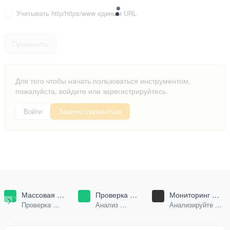
Учитывать http/https/www единым URL
Проверить
Для того чтобы начать пользоваться инструментом,
пожалуйста, войдите или зарегистрируйтесь.
Войти
Зарегистрироваться
Массовая
Проверка
Мониторинг
проверка
посещаемости
бренда в Google
Проверка
Анализ
Анализируйте
доменов
AI & ChatGPT
трафика и SEO
посещаемости и
ИИ-ответы в
параметров для
источников
поисковой