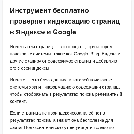
списка доменов.
трафика.
выдаче Google и
Инструмент бесплатно
Yandex для
ваших ключевых
проверяет индексацию страниц
слов.
в Яндексе и Google
Индексация страниц — это процесс, при котором 
поисковые системы, такие как Google, Bing, Яндекс и 
другие сканируют содержимое страниц и добавляют 
его в свои индексы.
Индекс — это база данных, в которой поисковые 
системы хранят информацию о содержании страниц, 
чтобы отображать в результатах поиска релевантный 
контент.
Если страница не проиндексирована, её нет в 
результатах поиска, а значит она бесполезна для 
сайта. Пользователи смогут её увидеть только по 