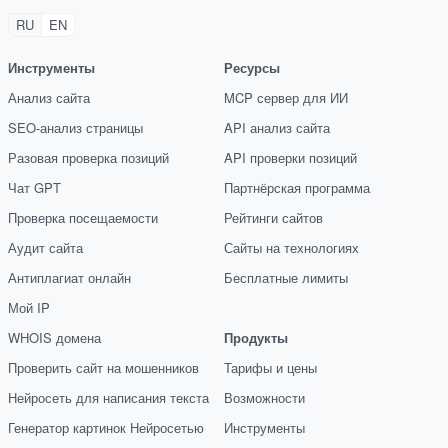
RU
EN
Инструменты
Ресурсы
Анализ сайта
MCP сервер для ИИ
SEO-анализ страницы
API анализ сайта
Разовая проверка позиций
API проверки позиций
Чат GPT
Партнёрская программа
Проверка посещаемости
Рейтинги сайтов
Аудит сайта
Сайты на технологиях
Антиплагиат онлайн
Бесплатные лимиты
Мой IP
WHOIS домена
Продукты
Проверить сайт на мошенников
Тарифы и цены
Нейросеть для написания текста
Возможности
Генератор картинок Нейросетью
Инструменты