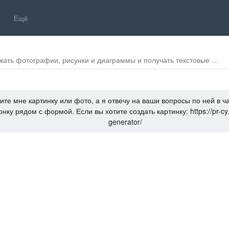
Ещё
жать фотографии, рисунки и диаграммы и получать текстовые
на различных языках, включая рукописный.
ите мне картинку или фото, а я отвечу на ваши вопросы по ней в ч
онку рядом с формой. Если вы хотите создать картинку: https://pr-cy.
generator/