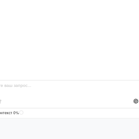
онтекст 0%
 решения задач по
Gemini на русском
Перево