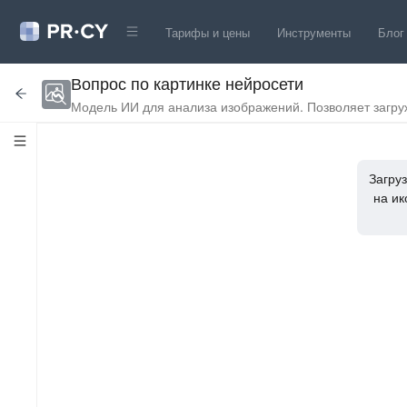
Тарифы и цены
Инструменты
Блог
Вопрос по картинке нейросети
Модель ИИ для анализа изображений. Позволяет загру
описания. Поддерживает распознавание текста (OCR) 
Загруз
на ик