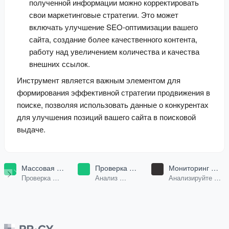
полученной информации можно корректировать
свои маркетинговые стратегии. Это может
включать улучшение SEO-оптимизации вашего
сайта, создание более качественного контента,
работу над увеличением количества и качества
внешних ссылок.
Инструмент является важным элементом для 
формирования эффективной стратегии продвижения в 
поиске, позволяя использовать данные о конкурентах 
для улучшения позиций вашего сайта в поисковой 
выдаче.
Массовая
Проверка
Мониторинг
проверка
посещаемости
бренда в Google
Проверка
Анализ
Анализируйте
доменов
AI & ChatGPT
трафика и SEO
посещаемости и
ИИ-ответы в
параметров для
источников
поисковой
списка доменов.
трафика.
выдаче Google и
Yandex для