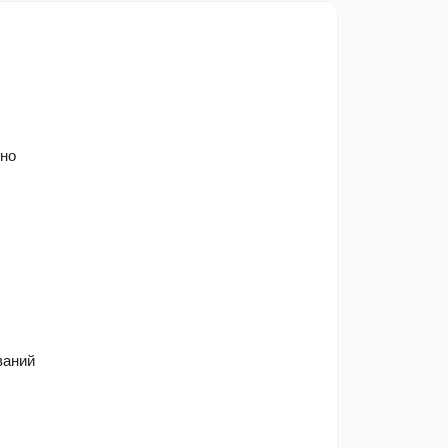
но 
аний 