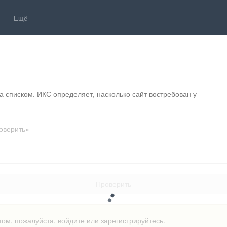
Ещё
 списком. ИКС определяет, насколько сайт востребован у 
оверить»
Проверить
том, пожалуйста, войдите или зарегистрируйтесь.