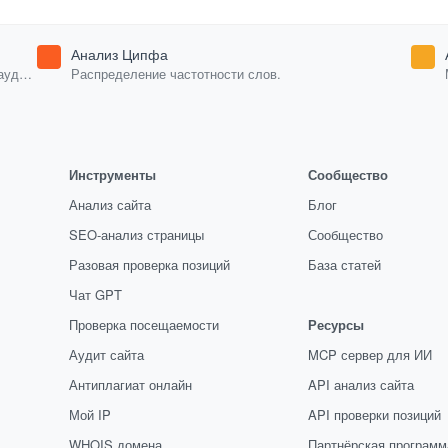
Анализ Ципфа
аудит
Распределение частотности слов.
Инструменты
Сообщество
Анализ сайта
Блог
SEO-анализ страницы
Сообщество
Разовая проверка позиций
База статей
Чат GPT
Проверка посещаемости
Ресурсы
Аудит сайта
MCP сервер для ИИ
Антиплагиат онлайн
API анализ сайта
Мой IP
API проверки позиций
WHOIS домена
Партнёрская программ