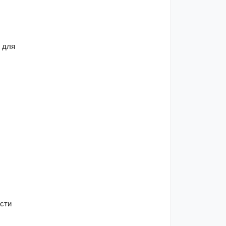
для 
сти 