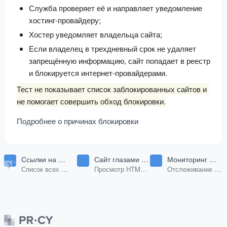
Служба проверяет её и направляет уведомление
хостинг-провайдеру;
Хостер уведомляет владельца сайта;
Если владелец в трехдневный срок не удаляет
запрещённую информацию, сайт попадает в реестр
и блокируется интернет-провайдерами.
Тест не показывает список заблокированных сайтов и 
не помогает совершить обход блокировки.
Подробнее о причинах блокировки
Ссылки на
Сайт глазами
Мониторинг
странице
поискового
изменений
Список всех
Просмотр HTML
Отслеживание
робота
страницы
ссылок на любой
кода любой
изменений HTML
странице.
страницы.
страницы по URL