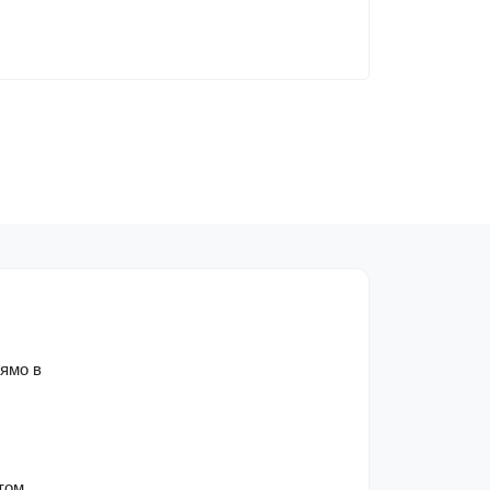
мо в 
том.