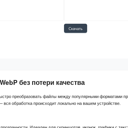
Скачать
WebP без потери качества
быстро преобразовать файлы между популярными форматами пря
— вся обработка происходит локально на вашем устройстве.
розрачности. Идеален для скриншотов, иконок, графики с текс