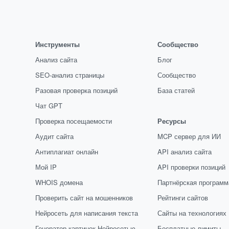
Инструменты
Сообщество
Анализ сайта
Блог
SEO-анализ страницы
Сообщество
Разовая проверка позиций
База статей
Чат GPT
Проверка посещаемости
Ресурсы
Аудит сайта
MCP сервер для ИИ
Антиплагиат онлайн
API анализ сайта
Мой IP
API проверки позиций
WHOIS домена
Партнёрская программ
Проверить сайт на мошенников
Рейтинги сайтов
Нейросеть для написания текста
Сайты на технологиях
Генератор картинок Нейросетью
Бесплатные лимиты