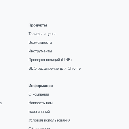
сетки, лент
Продукты
Тарифы и цены
Возможности
Инструменты
Проверка позиций (LINE)
SEO расширение для Chrome
Информация
О компании
а
Написать нам
База знаний
Условия использования
Обновления