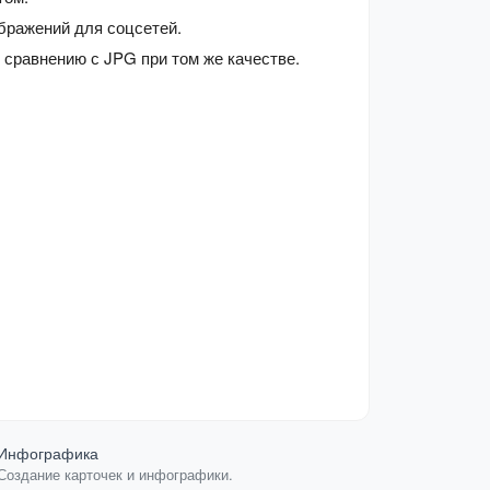
бражений для соцсетей.
сравнению с JPG при том же качестве.
Инфографика
Коллаж из 
Создание карточек и инфографики.
Объединит о