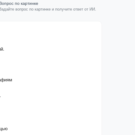
Вопрос по картинке
Чат с PDF 
Задайте вопрос по картинке и получите ответ от ИИ.
Преобразуйт
й.
афиям 
 
щью 