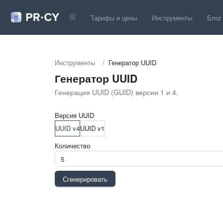
Тарифы и цены
Инструменты
Блог
Инструменты
/
Генератор UUID
Генератор UUID
Генерация UUID (GUID) версии 1 и 4.
Версия UUID
UUID v4
UUID v1
Количество
Сгенерировать