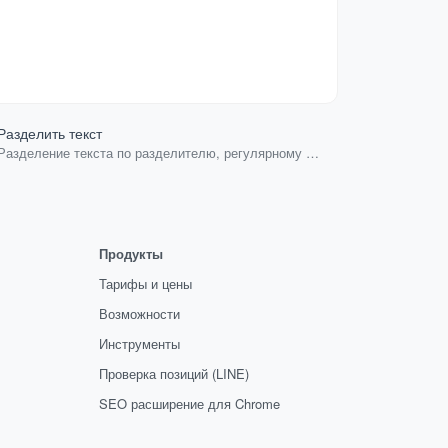
Разделить текст
Объединить
Разделение текста по разделителю, регулярному
Объединение
выражению или длине
Продукты
Тарифы и цены
Возможности
Инструменты
Проверка позиций (LINE)
SEO расширение для Chrome