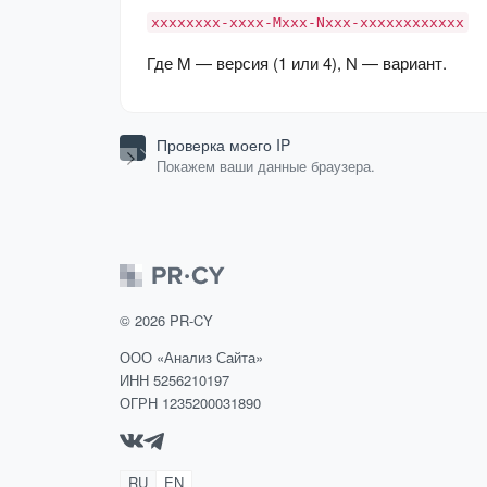
xxxxxxxx-xxxx-Mxxx-Nxxx-xxxxxxxxxxxx
Где M — версия (1 или 4), N — вариант.
Проверка моего IP
Покажем ваши данные браузера.
©
2026
PR-CY
ООО «Анализ Сайта»
ИНН 5256210197
ОГРН 1235200031890
RU
EN