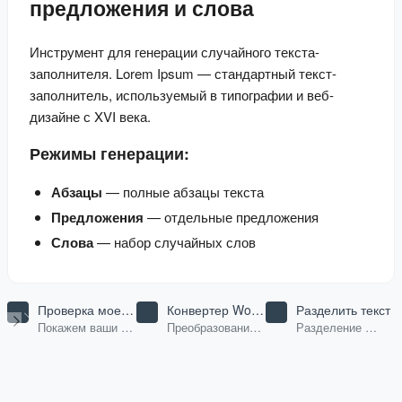
предложения и слова
Инструмент для генерации случайного текста-
заполнителя. Lorem Ipsum — стандартный текст-
заполнитель, используемый в типографии и веб-
дизайне с XVI века.
Режимы генерации:
Абзацы
— полные абзацы текста
Предложения
— отдельные предложения
Слова
— набор случайных слов
Проверка моего
Конвертер Word
Разделить текст
IP
в Markdown
Покажем ваши
Преобразование
Разделение
данные браузера.
документов Word
текста по
в формат
разделителю,
Markdown
регулярному