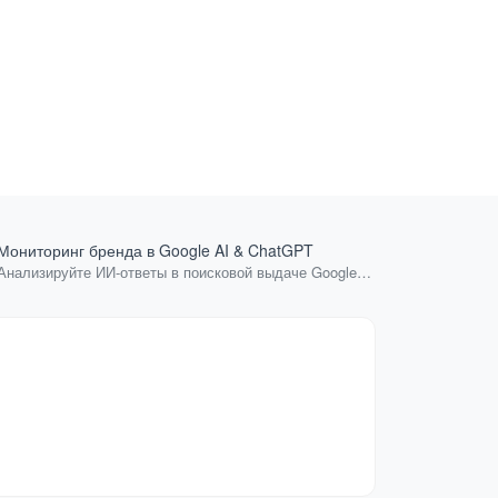
Мониторинг бренда в Google AI & ChatGPT
Проверка д
Анализируйте ИИ-ответы в поисковой выдаче Google и
Подскажем м
Yandex для ваших ключевых слов.