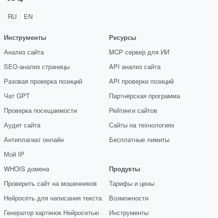
RU
EN
Инструменты
Ресурсы
Анализ сайта
MCP сервер для ИИ
SEO-анализ страницы
API анализ сайта
Разовая проверка позиций
API проверки позиций
Чат GPT
Партнёрская программа
Проверка посещаемости
Рейтинги сайтов
Аудит сайта
Сайты на технологиях
Антиплагиат онлайн
Бесплатные лимиты
Мой IP
WHOIS домена
Продукты
Проверить сайт на мошенников
Тарифы и цены
Нейросеть для написания текста
Возможности
Генератор картинок Нейросетью
Инструменты