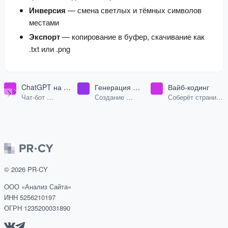
Инверсия
— смена светлых и тёмных символов
местами
Экспорт
— копирование в буфер, скачивание как
.txt или .png
ChatGPT на
Генерация
Вайб-кодинг
русском
изображений
Чат-бот
Создание
Соберёт страницу
нейросетью
искусственный
изображений с
или лендинг
интеллект
помощью
прямо в чате:
искусственного
опишите задачу и
интеллекта.
получите готовый
HTML с превью,
версиями и
©
2026
PR-CY
публичной
ссылкой
ООО «Анализ Сайта»
ИНН 5256210197
ОГРН 1235200031890