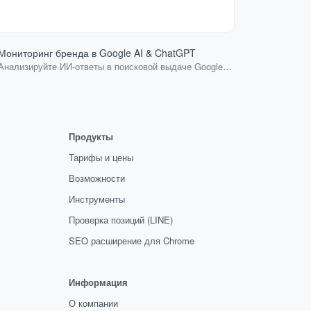
Мониторинг бренда в Google AI & ChatGPT
Проверка д
Анализируйте ИИ-ответы в поисковой выдаче Google и
Подскажем м
Yandex для ваших ключевых слов.
Продукты
Тарифы и цены
Возможности
Инструменты
Проверка позиций (LINE)
SEO расширение для Chrome
Информация
О компании