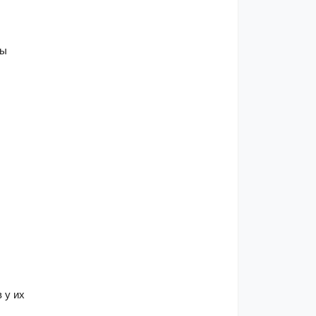
ы 
у их 