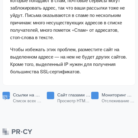
которые попадают в спам, почтовые сервисы могут 
заблокировать адрес, так что ваши рассылки тоже не 
уйдут. Письма оказываются в спаме по нескольким 
причинам: много несуществующих адресов в списке 
получателей, много пометок «Спам» от адресатов, 
стоп-слова в тексте.
Чтобы избежать этих проблем, разместите сайт на 
выделенном адресе — на нем не будет других сайтов. 
Кроме того, выделенный IP нужен для получения 
большинства SSL-сертификатов.
Ссылки на
Сайт глазами
Мониторинг
странице
поискового
изменений
Список всех
Просмотр HTML
Отслеживание
робота
страницы
ссылок на любой
кода любой
изменений HTML
странице.
страницы.
страницы по URL