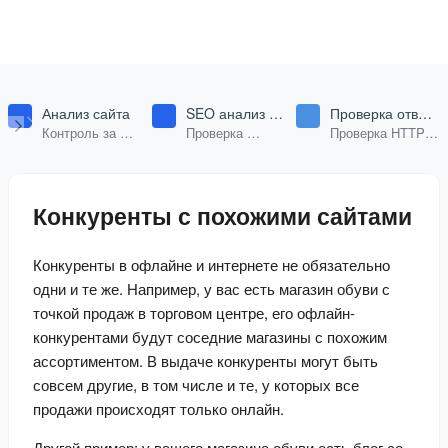
Анализ сайта
SEO анализ
Проверка ответа
страницы сайта
сервера
Контроль за
Проверка
Проверка HTTP-
сайтом: анализ,
страницы на
заголовков любой
проверка позиций
оптимизацию по
страницы.
и аудит сайта.
ключевому
Конкуренты с похожими сайтами
слову.
Конкуренты в офлайне и интернете не обязательно 
одни и те же. Например, у вас есть магазин обуви с 
точкой продаж в торговом центре, его офлайн-
конкурентами будут соседние магазины с похожим 
ассортиментом. В выдаче конкуренты могут быть 
совсем другие, в том числе и те, у которых все 
продажи происходят только онлайн.
Другой пример: у вашего магазина обуви есть блог со 