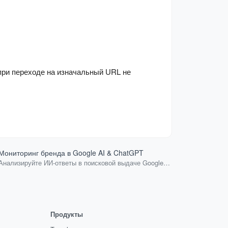
 при переходе на изначальный URL не
Мониторинг бренда в Google AI & ChatGPT
Проверка д
Анализируйте ИИ-ответы в поисковой выдаче Google и
Подскажем м
Yandex для ваших ключевых слов.
Продукты