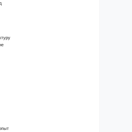
 
туру 
е 
опыт