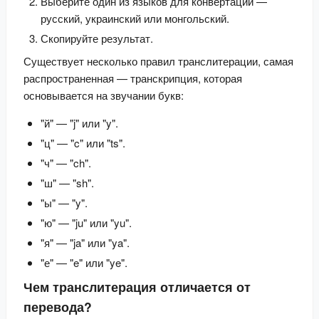
Выберите один из языков для конвертации —
русский, украинский или монгольский.
Скопируйте результат.
Существует несколько правил транслитерации, самая 
распространенная — транскрипция, которая 
основывается на звучании букв:
"й" — "j" или "y".
"ц" — "c" или "ts".
"ч" — "ch".
"ш" — "sh".
"ы" — "y".
"ю" — "ju" или "yu".
"я" — "ja" или "ya".
"е" — "e" или "ye".
Чем транслитерация отличается от
перевода?