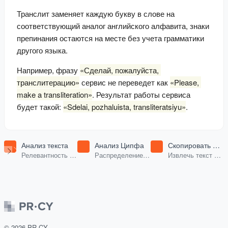
Транслит заменяет каждую букву в слове на 
соответствующий аналог английского алфавита, знаки 
препинания остаются на месте без учета грамматики 
другого языка.
Например, фразу 
«Сделай, пожалуйста, 
транслитерацию»
 сервис не переведет как 
«Please, 
make a transliteration»
. Результат работы сервиса 
будет такой: 
«Sdelai, pozhaluista, transliteratsiyu»
.
Анализ текста
Анализ Ципфа
Скопировать
текст с сайта
Релевантность
Распределение
Извлечь текст с
ключевых слов в
частотности
веб-страницы.
тексте, анализ
слов.
текста.
©
2026
PR-CY