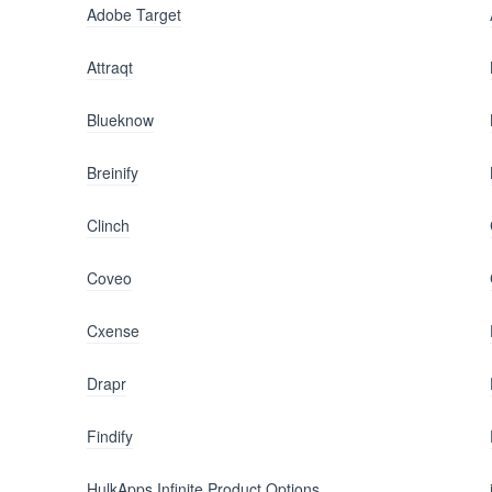
Adobe Target
Attraqt
Blueknow
Breinify
Clinch
Coveo
Cxense
Drapr
Findify
HulkApps Infinite Product Options