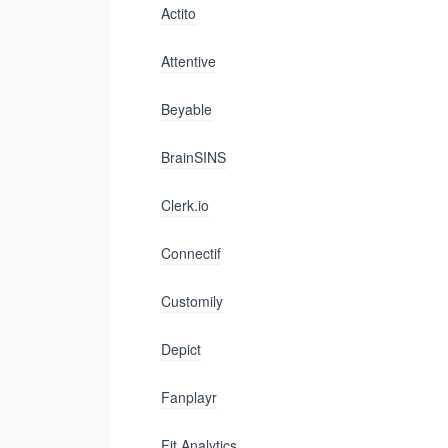
Actito
Attentive
Beyable
BrainSINS
Clerk.io
Connectif
Customily
Depict
Fanplayr
Fit Analytics