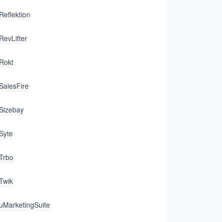
Reflektion
RevLifter
Rokt
SalesFire
Sizebay
Syte
Trbo
Twik
uMarketingSuite