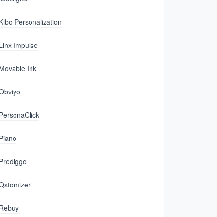
Kibo Personalization
Linx Impulse
Movable Ink
Obviyo
PersonaClick
Piano
Prediggo
Qstomizer
Rebuy