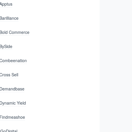
Apptus
Barilliance
Bold Commerce
BySide
Combeenation
Cross Sell
Demandbase
Dynamic Yield
Findmeashoe
iGoDigital