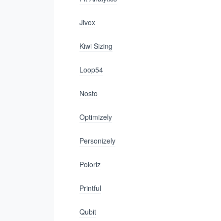
Jivox
Kiwi Sizing
Loop54
Nosto
Optimizely
Personizely
Poloriz
Printful
Qubit